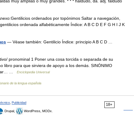
faldas muy amplias o muy grandes. * * * haldudo, da. adj. faldudo
exo:Gentilicios ordenados por topónimos Saltar a navegación,
gentilicios ordenada alfabéticamente Índice: A B C D E F G H I J K
mos
— Véase también: Gentilicio Índice: principio A B C D …
sitivo/ pronominal 1 Poner una cosa torcida o separada de su
último libro para que sirviera de apoyo a los demás. SINÓNIMO
rezar… …
Enciclopedia Universal
ionario de la lengua española
técnico
,
Publicidad
18+
Drupal,
WordPress, MODx.