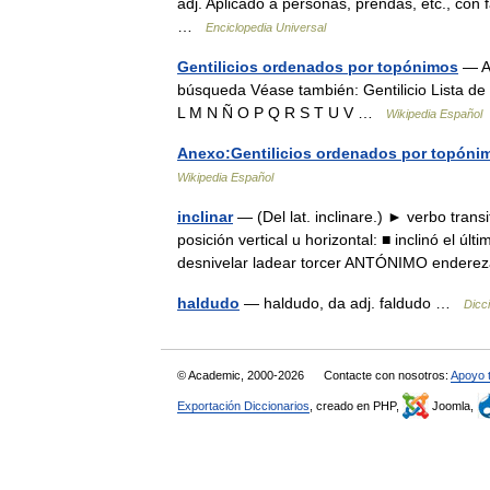
adj. Aplicado a personas, prendas, etc., con 
…
Enciclopedia Universal
Gentilicios ordenados por topónimos
— An
búsqueda Véase también: Gentilicio Lista de 
L M N Ñ O P Q R S T U V …
Wikipedia Español
Anexo:Gentilicios ordenados por topóni
Wikipedia Español
inclinar
— (Del lat. inclinare.) ► verbo tran
posición vertical u horizontal: ■ inclinó el 
desnivelar ladear torcer ANTÓNIMO ende
haldudo
— haldudo, da adj. faldudo …
Dicc
© Academic, 2000-2026
Contacte con nosotros:
Apoyo 
Exportación Diccionarios
, creado en PHP,
Joomla,