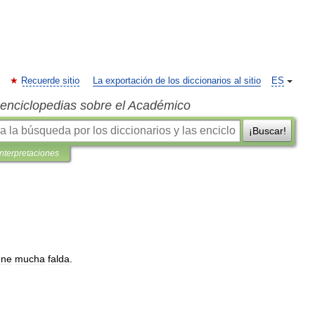
Recuerde sitio
La exportación de los diccionarios al sitio
ES
s enciclopedias sobre el Académico
¡Buscar!
interpretaciones
ene
mucha
falda
.