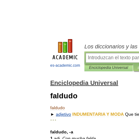
Los diccionarios y la
es-academic.com
Enciclopedia Universal
Enciclopedia Universal
faldudo
faldudo
►
adjetivo
INDUMENTARIA
Y
MODA
Que
ti
* * *
faldudo
, -
a
1
adj
.
Con
mucha
falda
.