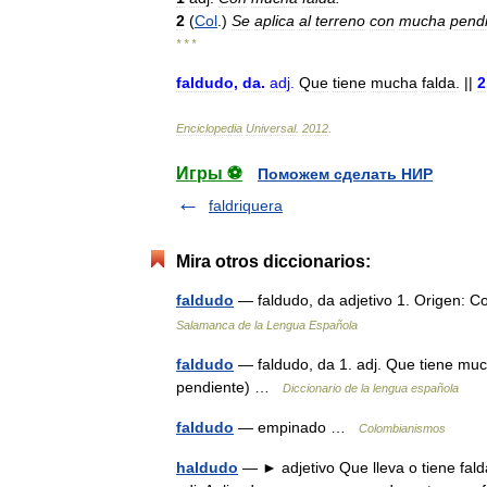
2
(
Col
.)
Se
aplica
al
terreno
con
mucha
pend
* * *
faldudo
,
da
.
adj
.
Que
tiene
mucha
falda
. ||
2
Enciclopedia
Universal
.
2012
.
Игры ⚽
Поможем сделать НИР
faldriquera
Mira otros diccionarios:
faldudo
— faldudo, da adjetivo 1. Origen: 
Salamanca de la Lengua Española
faldudo
— faldudo, da 1. adj. Que tiene muc
pendiente) …
Diccionario de la lengua española
faldudo
— empinado …
Colombianismos
haldudo
— ► adjetivo Que lleva o tiene fal