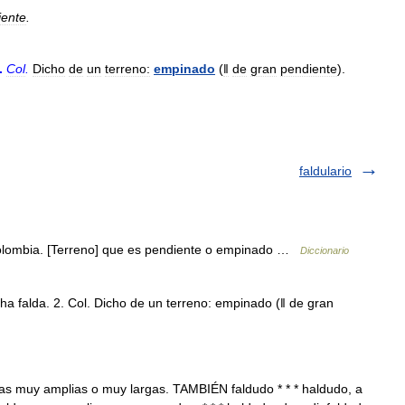
iente
.
.
Col
.
Dicho
de
un
terreno:
empinado
(
ǁ
de
gran
pendiente
).
faldulario
Colombia. [Terreno] que es pendiente o empinado …
Diccionario
ha falda. 2. Col. Dicho de un terreno: empinado (ǁ de gran
das muy amplias o muy largas. TAMBIÉN faldudo * * * haldudo, a